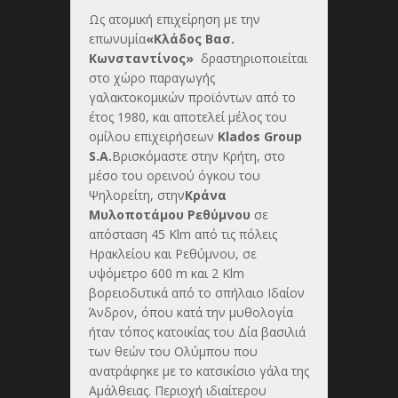
Ως ατομική επιχείρηση με την
επωνυμία
«Κλάδος Βασ.
Κωνσταντίνος»
δραστηριοποιείται
στο χώρο παραγωγής
γαλακτοκομικών προϊόντων από το
έτος 1980, και αποτελεί μέλος του
ομίλου επιχειρήσεων
Klados Group
S.A.
Βρισκόμαστε στην Κρήτη, στο
μέσο του ορεινού όγκου του
Ψηλορείτη, στην
Κράνα
Μυλοποτάμου Ρεθύμνου
σε
απόσταση 45 Klm από τις πόλεις
Ηρακλείου και Ρεθύμνου, σε
υψόμετρο 600 m και 2 Klm
βορειοδυτικά από το σπήλαιο Ιδαίον
Άνδρον, όπου κατά την μυθολογία
ήταν τόπος κατοικίας του Δία βασιλιά
των θεών του Ολύμπου που
ανατράφηκε με το κατσικίσιο γάλα της
Αμάλθειας. Περιοχή ιδιαίτερου