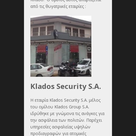
από τις θυγατρικές εταιρίες :
Klados Security S.A.
Η εταιρία Klados Security S.A. μέλος
του ομίλου Klados Group S.A.
ιδρύθηκε με γνώμονα τις ανάγκες για
την ασφάλεια των πολιτών. Παρέχει
υπηρεσίες ασφαλείας υψηλών
προδιαγραφών για ατομικές