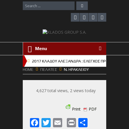
Menu
2017 ΚΛΑΔΟΥ ΑΛΕΞΑΝΔΡΑ : ΕΛΕΓΧΟΣ ΠΡΟΟΔΟΥ Γ ‘ Τ
HOME
ΠΕΛΑΤΕΣ
Ν. ΗΡΑΚΛΕΙΟΥ
18/07/2012 ΚΩΣΤΑΣ ΚΛΑΔΟΣ : Ο ΚΩΣΤΑΣ ΚΛΑΔΟΣ Ε
2017 Klados Security S.A.: Ζητούνται ναυαγοσώστες 
4,627 total views, 2 views today
2017 ΚΛΑΔΟΥ ΑΛΕΞΑΝΔΡΑ : ΕΛΕΓΧΟΣ ΠΡΟΟΔΟΥ Γ ‘ Τ
2015 ΚΛΑΔΟΥ ΑΛΕΞΑΝΔΡΑ : ΕΛΕΓΧΟΣ ΠΡΟΟΔΟΥ Α ‘ Τ
Print
PDF
2013 ΚΛΑΔΟΥ ΑΛΕΞΑΝΔΡΑ : ΤΙΤΛΟΣ ΠΡΟΟΔΟΥ Ε ‘ ΤΑ
Facebook
Twitter
Email
Print
Share
20/12/2013 ΜΑΡΙΑ ΚΛΑΔΟΥ : ΚΑΛΕΣ ΓΙΟΡΤΕΣ ΚΑΙ ΧΡΟΝΙΑ