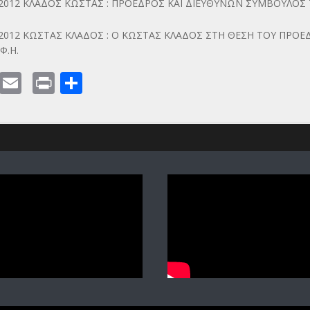
/2012 ΚΛΑΔΟΣ ΚΩΣΤΑΣ : ΠΡΟΕΔΡΟΣ ΚΑΙ ΔΙΕΥΘΥΝΩΝ ΣΥΜΒΟΥΛΟΣ 
/2012 ΚΩΣΤΑΣ ΚΛΑΔΟΣ : Ο ΚΩΣΤΑΣ ΚΛΑΔΟΣ ΣΤΗ ΘΕΣΗ ΤΟΥ ΠΡΟΕ
Φ.Η.
cebook
Twitter
Email
Print
Share