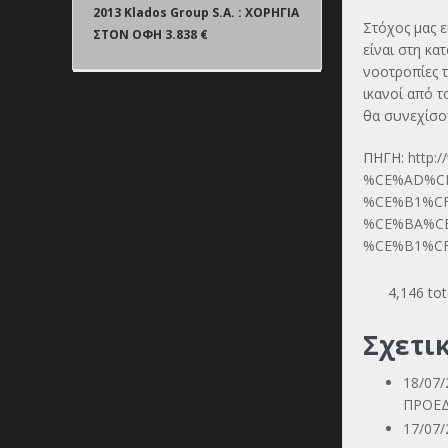
2013 Klados Group S.A. : ΧΟΡΗΓΙΑ
Στόχος μας ε
ΣΤΟΝ ΟΦΗ 3.838 €
είναι στη κα
νοοτροπίες 
ικανοί από τ
θα συνεχίσου
ΠΗΓΗ:
http:
%CE%AD%C
%CE%B1%C
%CE%BA%C
%CE%B1%CF
4,146 tot
Σχετι
18/07
ΠΡΟΕΔ
17/07