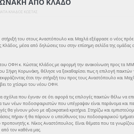
ΡΩΝΑΚΗ ΑΠΟ ΚΛΑΔΟ
ΑΤΑ-ΚΛΑΔΟΣ ΚΩΣΤΑΣ
 στήριξή του στους Αναστόπουλο και Μαχλά εξέφρασε ο νέος πρόε
 Κλάδος, μέσα από δηλώσεις του στην επίσημη σελίδα της ομάδας 
του ΟΦΗ κ. Κώστας Κλάδος με αφορμή την ανακοίνωση προς τα ΜΜ
ου Σήφη Κορωνάκη, θέλησε να ξεκαθαρίσει πως η επιλογή παικτών γ
 εκφράζοντας έτσι την στήριξή του προς τους Αναστόπουλο και Μαχ
βει το χτίσιμο του νέου ΟΦΗ.
τα σχόλια που έγιναν σε ότι αφορά τις επιλογές παικτών θέλω να επ
α των νέων ποδοσφαιριστών που υπέγραψαν είναι παράνομα και πα
γές θα γίνουν μόνο με αξιοκρατικά κριτήρια. Στηρίζω και εμπιστεύομα
άσεις πήραν ή θα πάρουν ο υπεύθυνος του ποδοσφαιρικού τμήματος
ο προπονητής κ. Νίκος Αναστόπουλος. Είναι θέματα που τα γνωρίζο
 από τον καθένα μας.