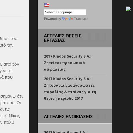
Powered by
Translate
ΑΓΓΕΛΙΕΣ ΘΕΣΕΙΣ
δρος του
ΕΡΓΑΣΙΑΣ
από την
2017 Klados Security S.A.:
Ζητείται προσωπικό
Ε από τον
ασφαλείας
ίνεται
λά που
2017 Klados Security S.A.:
Ζητούνται ναυαγοσώστες
παραλίας & πισίνας για τη
ισημάνω ότι
θερινή περίοδο 2017
ράτυπα. Οι
ι τις
 κ. Νίκος
ΑΓΓΕΛΙΕΣ ΕΝΟΙΚΙΑΣΕΙΣ
υν πολύ
2017 Klados Group S.A.: