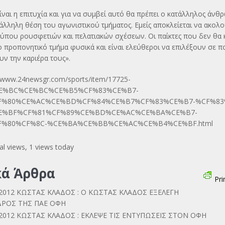
ίναι η επιτυχία και για να συμβεί αυτό θα πρέπει ο κατάλληλος άνθ
τάλληλη θέση του αγωνιστικού τμήματος. Εμείς αποκλείεται να ακο
τύπου ρουσφετιών και πελατιακών σχέσεων. Οι παίκτες που δεν θα
ο προπονητικό τμήμα φυσικά και είναι ελεύθεροι να επιλέξουν σε π
ν την καριέρα τους».
//www.24newsgr.com/sports/item/17725-
E%BC%CE%BC%CE%B5%CF%83%CE%B7-
F%80%CE%AC%CE%BD%CF%84%CE%B7%CF%83%CE%B7-%CF%83
E%BF%CF%81%CF%89%CE%BD%CE%AC%CE%BA%CE%B7-
%80%CF%8C-%CE%BA%CE%BB%CE%AC%CE%B4%CE%BF.html
al views, 1 views today
κά Άρθρα
Pri
/2012 ΚΩΣΤΑΣ ΚΛΑΔΟΣ : Ο ΚΩΣΤΑΣ ΚΛΑΔΟΣ ΕΞΕΛΕΓΗ
ΡΟΣ ΤΗΣ ΠΑΕ ΟΦΗ
/2012 ΚΩΣΤΑΣ ΚΛΑΔΟΣ : ΕΚΛΕΨΕ ΤΙΣ ΕΝΤΥΠΩΣΕΙΣ ΣΤΟΝ ΟΦΗ