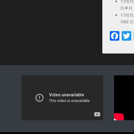
17/07
Ο.Φ.Η.
17/07
ΠΑΕ Ο.
Fa